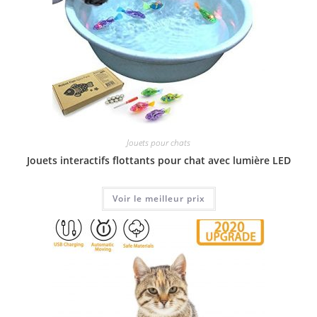
Jouets pour chats
Jouets interactifs flottants pour chat avec lumière LED
Voir le meilleur prix