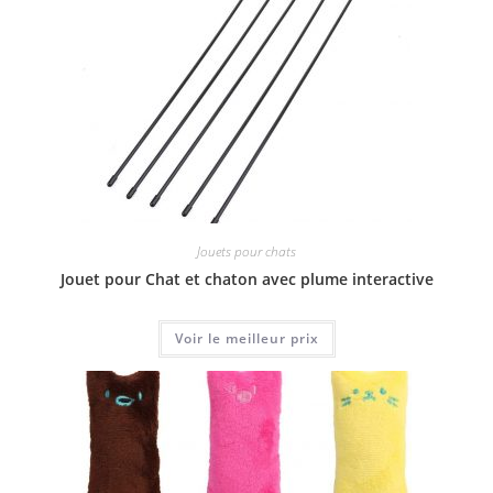
Jouets pour chats
Jouet pour Chat et chaton avec plume interactive
Voir le meilleur prix