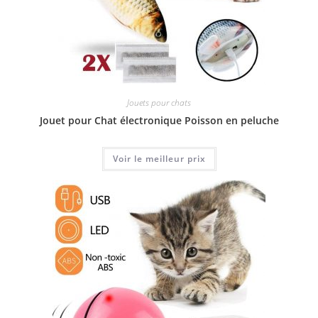
Jouets pour chats
Jouet pour Chat électronique Poisson en peluche
Voir le meilleur prix