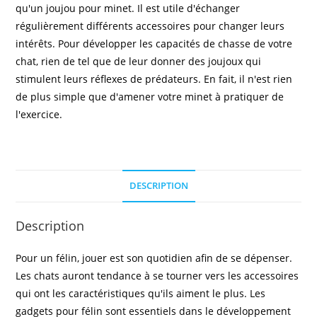
qu'un joujou pour minet. Il est utile d'échanger
régulièrement différents accessoires pour changer leurs
intérêts. Pour développer les capacités de chasse de votre
chat, rien de tel que de leur donner des joujoux qui
stimulent leurs réflexes de prédateurs. En fait, il n'est rien
de plus simple que d'amener votre minet à pratiquer de
l'exercice.
DESCRIPTION
Description
Pour un félin, jouer est son quotidien afin de se dépenser.
Les chats auront tendance à se tourner vers les accessoires
qui ont les caractéristiques qu'ils aiment le plus. Les
gadgets pour félin sont essentiels dans le développement