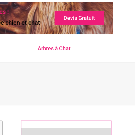
es !
Devis Gratuit
e chien et chat
Arbres à Chat