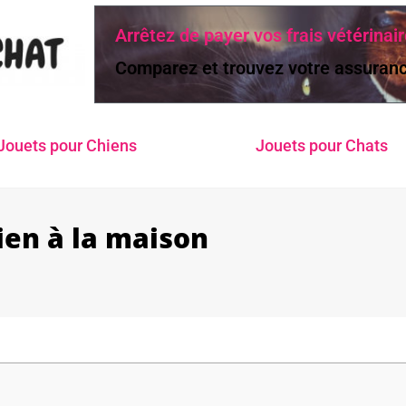
Arrêtez de payer vos frais vétérinair
Comparez et trouvez votre assuranc
Jouets pour Chiens
Jouets pour Chats
ien à la maison