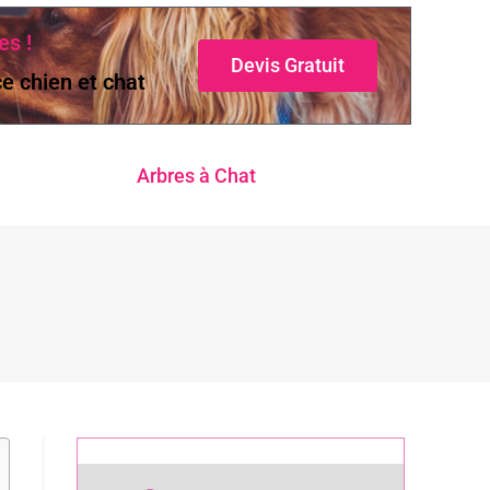
es !
Devis Gratuit
e chien et chat
Arbres à Chat