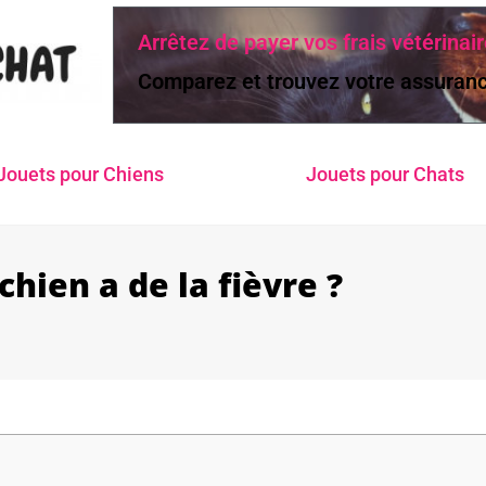
Arrêtez de payer vos frais vétérinair
Comparez et trouvez votre assuranc
Jouets pour Chiens
Jouets pour Chats
hien a de la fièvre ?