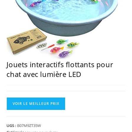
Jouets interactifs flottants pour
chat avec lumière LED
VOIR LE MEILLEUR PRIX
UGS :
B07M9ZT35W