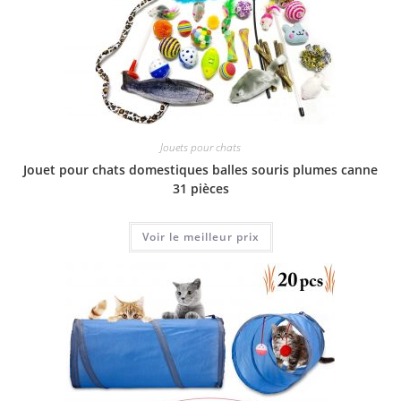
Jouets pour chats
Jouet pour chats domestiques balles souris plumes canne
31 pièces
Voir le meilleur prix