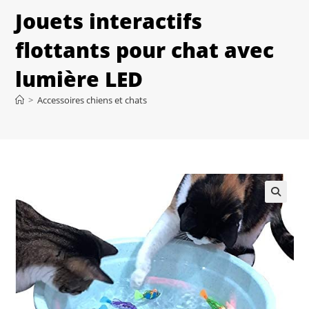
Jouets interactifs
flottants pour chat avec
lumière LED
>
Accessoires chiens et chats