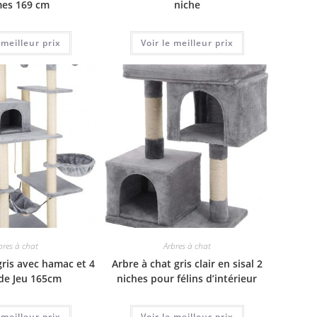
mes 169 cm
niche
 meilleur prix
Voir le meilleur prix
bres à chat
Arbres à chat
gris avec hamac et 4
Arbre à chat gris clair en sisal 2
 de Jeu 165cm
niches pour félins d’intérieur
 meilleur prix
Voir le meilleur prix