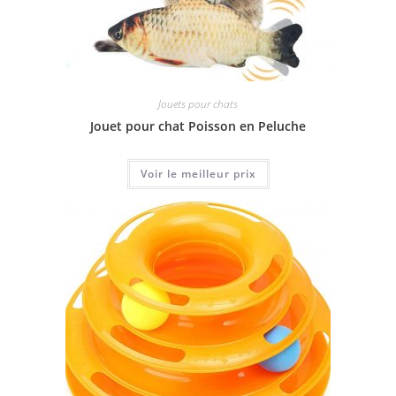
Jouets pour chats
Jouet pour chat Poisson en Peluche
Voir le meilleur prix