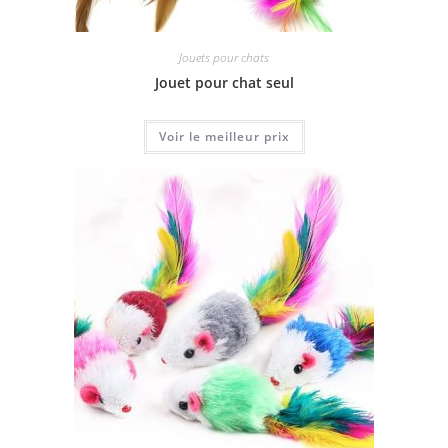
Jouets pour chats
Jouet pour chat seul
Voir le meilleur prix