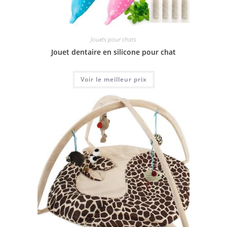
Jouets pour chats
Jouet dentaire en silicone pour chat
Voir le meilleur prix