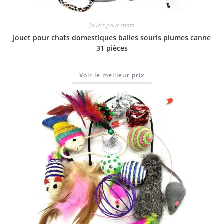
Jouets pour chats
Jouet pour chats domestiques balles souris plumes canne
31 pièces
Voir le meilleur prix