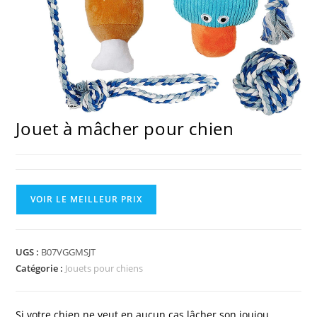
Jouet à mâcher pour chien
VOIR LE MEILLEUR PRIX
UGS :
B07VGGMSJT
Catégorie :
Jouets pour chiens
Si votre chien ne veut en aucun cas lâcher son joujou,